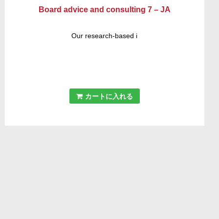
Board advice and consulting 7 – JA
Our research-based i
カートに入れる