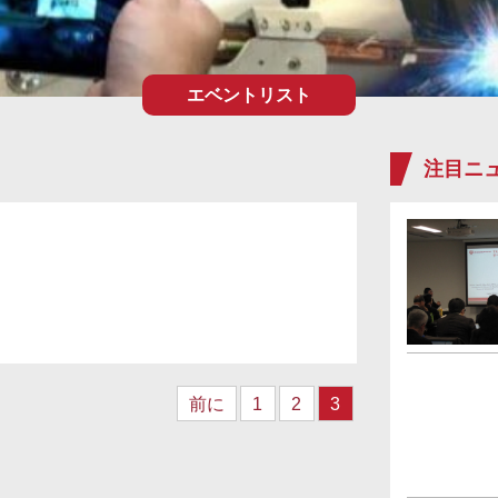
エベントリスト
注目ニ
前に
1
2
3