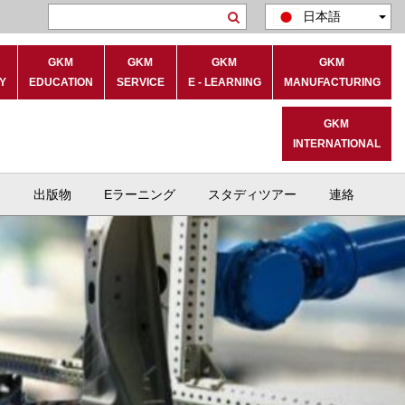
日本語
Search
GKM
GKM
GKM
GKM
Y
EDUCATION
SERVICE
E - LEARNING
MANUFACTURING
GKM
INTERNATIONAL
ト
出版物
Eラーニング
スタディツアー
連絡